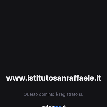
www.istitutosanraffaele.it
Questo dominio è registrato su
catch
me
.it