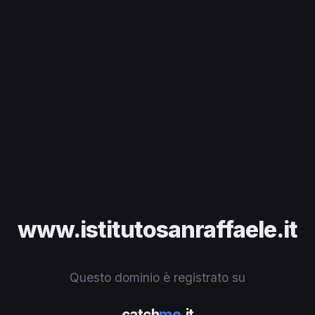
www.istitutosanraffaele.it
Questo dominio è registrato su
catch
me
.it