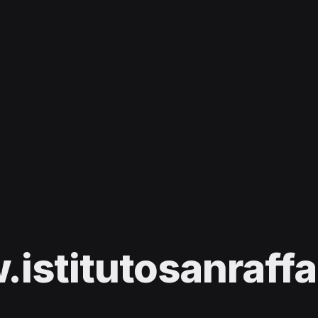
istitutosanraffae