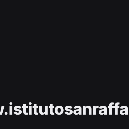
istitutosanraffae