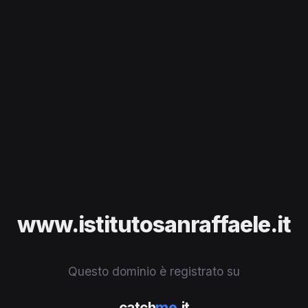
www.istitutosanraffaele.it
Questo dominio è registrato su
catch
me
.it